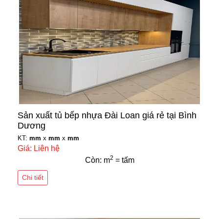
Sản xuất tủ bếp nhựa Đài Loan giá rẻ tại Bình
Dương
KT:
mm
x
mm
x
mm
Giá: Liên hệ
2
Còn: m
= tấm
Chi tiết