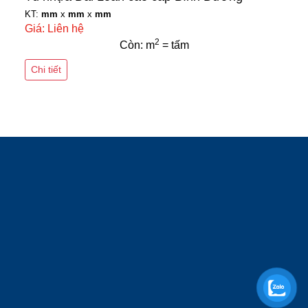
KT:
mm
x
mm
x
mm
Giá: Liên hệ
2
Còn: m
= tấm
Chi tiết