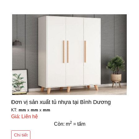
Đơn vị sản xuất tủ nhựa tại Bình Dương
KT:
mm
x
mm
x
mm
Giá: Liên hệ
2
Còn: m
= tấm
Chi tiết