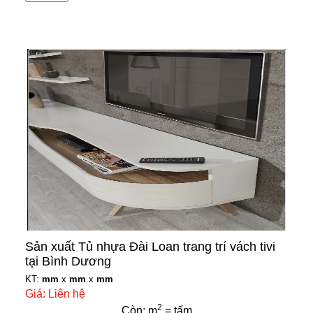
Sản xuất Tủ nhựa Đài Loan trang trí vách tivi
tại Bình Dương
KT:
mm
x
mm
x
mm
Giá: Liên hệ
2
Còn: m
= tấm