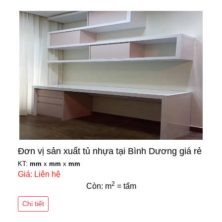
Đơn vị sản xuất tủ nhựa tại Bình Dương giá rẻ
KT:
mm
x
mm
x
mm
Giá: Liên hệ
2
Còn: m
= tấm
Chi tiết