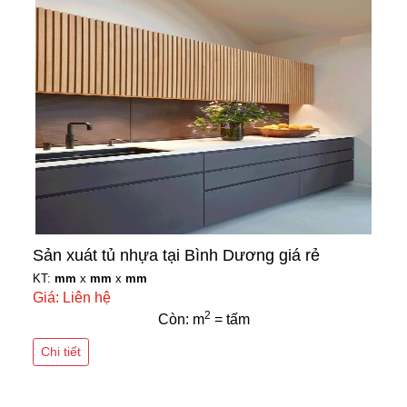
Sản xuát tủ nhựa tại Bình Dương giá rẻ
KT:
mm
x
mm
x
mm
Giá: Liên hệ
2
Còn: m
= tấm
Chi tiết