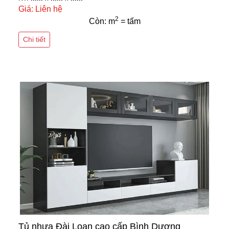
Giá: Liên hệ
2
Còn: m
= tấm
Chi tiết
Tủ nhựa Đài Loan cao cấp Bình Dương