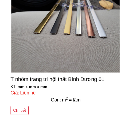
T nhôm trang trí nội thất Bình Dương 01
KT:
mm
x
mm
x
mm
Giá: Liên hệ
2
Còn: m
= tấm
Chi tiết