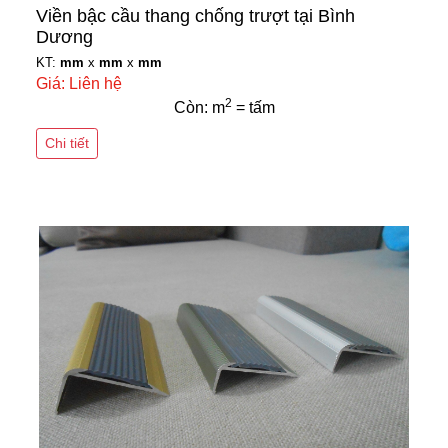
Viền bậc cầu thang chống trượt tại Bình
Dương
KT:
mm
x
mm
x
mm
Giá: Liên hệ
2
Còn: m
= tấm
Chi tiết