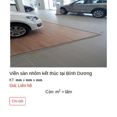
Viền sàn nhôm kết thúc tại Bình Dương
KT:
mm
x
mm
x
mm
Giá: Liên hệ
2
Còn: m
= tấm
Chi tiết