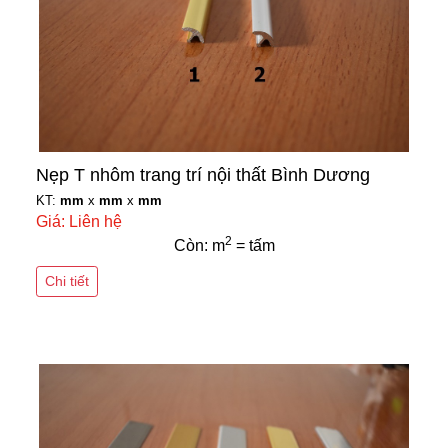
Nẹp T nhôm trang trí nội thất Bình Dương
KT:
mm
x
mm
x
mm
Giá: Liên hệ
2
Còn: m
= tấm
Chi tiết