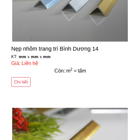
Nẹp nhôm trang trí Bình Dương 14
KT:
mm
x
mm
x
mm
Giá: Liên hệ
2
Còn: m
= tấm
Chi tiết