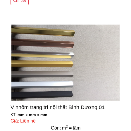
Chi tiết
V nhôm trang trí nội thất Bình Dương 01
KT:
mm
x
mm
x
mm
Giá: Liên hệ
2
Còn: m
= tấm