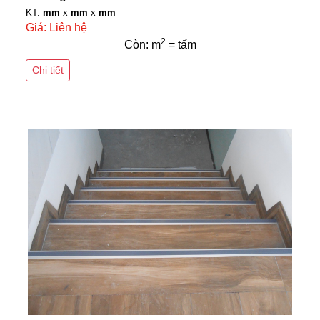
KT:
mm
x
mm
x
mm
Giá: Liên hệ
2
Còn: m
= tấm
Chi tiết