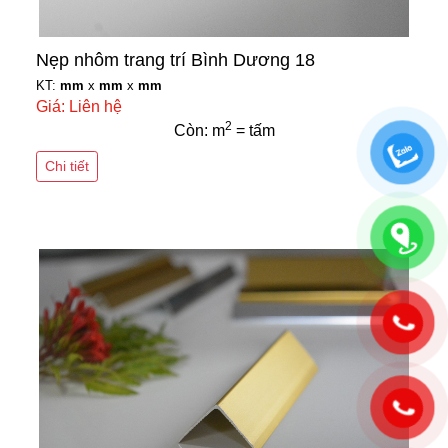
Nẹp nhôm trang trí Bình Dương 18
KT:
mm
x
mm
x
mm
Giá: Liên hệ
2
Còn: m
= tấm
Chi tiết