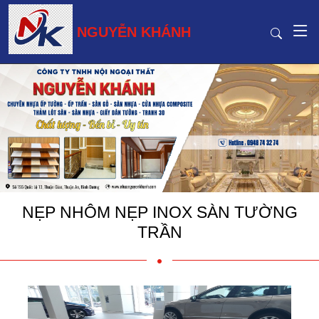
NGUYỄN KHÁNH
NẸP NHÔM NẸP INOX SÀN TƯỜNG
TRẦN