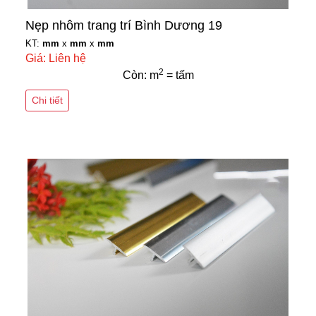
Nẹp nhôm trang trí Bình Dương 19
KT:
mm
x
mm
x
mm
Giá: Liên hệ
2
Còn: m
= tấm
Chi tiết