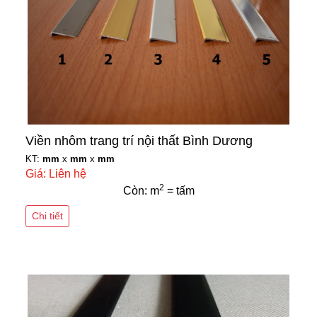
Viền nhôm trang trí nội thất Bình Dương
KT:
mm
x
mm
x
mm
Giá: Liên hệ
2
Còn: m
= tấm
Chi tiết