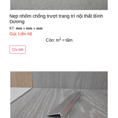
Nẹp nhôm chống trượt trang trí nội thất Bình
Dương
KT:
mm
x
mm
x
mm
Giá: Liên hệ
2
Còn: m
= tấm
Chi tiết