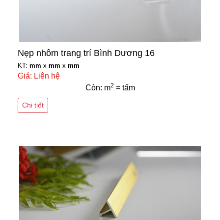
Nẹp nhôm trang trí Bình Dương 16
KT:
mm
x
mm
x
mm
Giá: Liên hệ
2
Còn: m
= tấm
Chi tiết