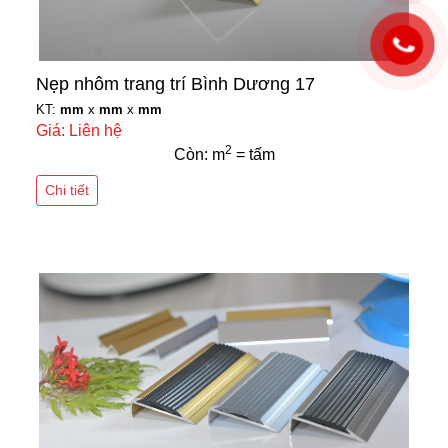
Nẹp nhôm trang trí Bình Dương 17
KT:
mm
x
mm
x
mm
Giá: Liên hệ
2
Còn: m
= tấm
Chi tiết