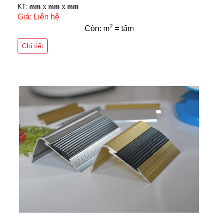
KT:
mm
x
mm
x
mm
Giá: Liên hệ
2
Còn: m
= tấm
Chi tiết