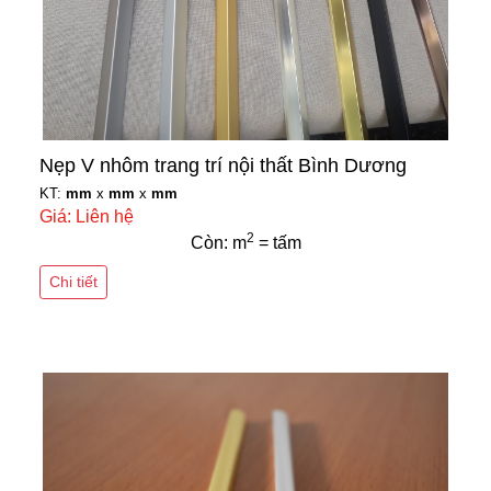
Nẹp V nhôm trang trí nội thất Bình Dương
KT:
mm
x
mm
x
mm
Giá: Liên hệ
2
Còn: m
= tấm
Chi tiết