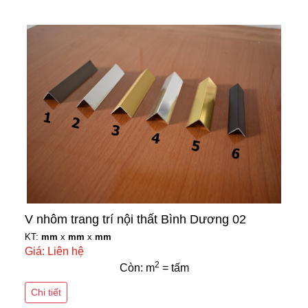
V nhôm trang trí nội thất Bình Dương 02
KT:
mm
x
mm
x
mm
Giá: Liên hệ
2
Còn: m
= tấm
Chi tiết