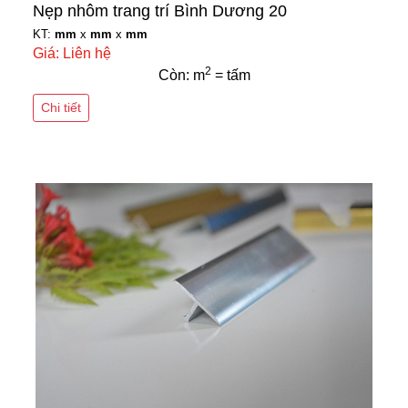
Nẹp nhôm trang trí Bình Dương 20
KT:
mm
x
mm
x
mm
Giá: Liên hệ
2
Còn: m
= tấm
Chi tiết