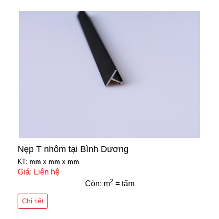
Nẹp T nhôm tại Bình Dương
KT:
mm
x
mm
x
mm
Giá: Liên hệ
2
Còn: m
= tấm
Chi tiết