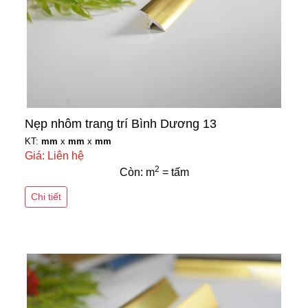
Nẹp nhôm trang trí Bình Dương 13
KT:
mm
x
mm
x
mm
Giá: Liên hệ
2
Còn: m
= tấm
Chi tiết