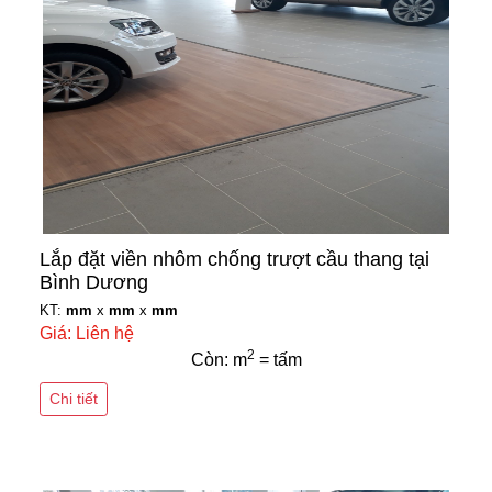
Lắp đặt viền nhôm chống trượt cầu thang tại
Bình Dương
KT:
mm
x
mm
x
mm
Giá: Liên hệ
2
Còn: m
= tấm
Chi tiết