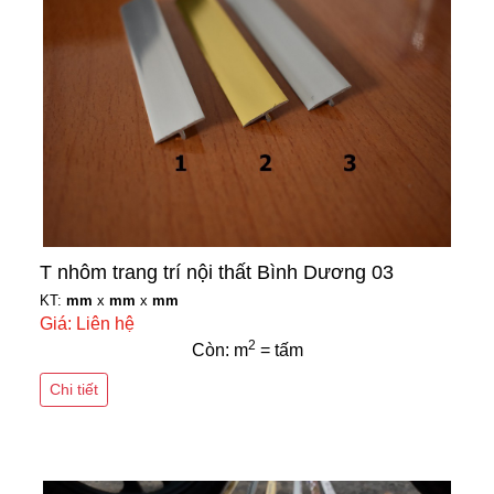
T nhôm trang trí nội thất Bình Dương 03
KT:
mm
x
mm
x
mm
Giá: Liên hệ
2
Còn: m
= tấm
Chi tiết