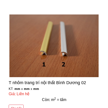
T nhôm trang trí nội thất Bình Dương 02
KT:
mm
x
mm
x
mm
Giá: Liên hệ
2
Còn: m
= tấm