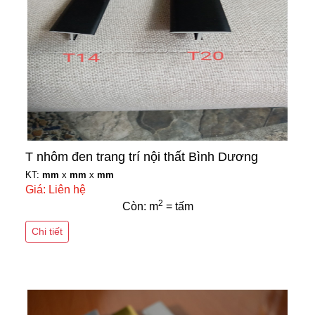
T nhôm đen trang trí nội thất Bình Dương
KT:
mm
x
mm
x
mm
Giá: Liên hệ
2
Còn: m
= tấm
Chi tiết