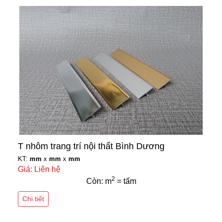
T nhôm trang trí nội thất Bình Dương
KT:
mm
x
mm
x
mm
Giá: Liên hệ
2
Còn: m
= tấm
Chi tiết