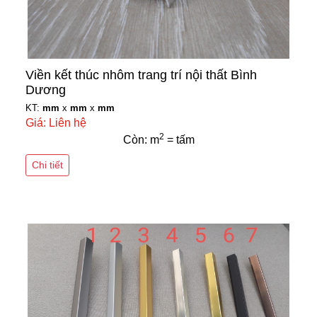
Viền kết thúc nhôm trang trí nội thất Bình
Dương
KT:
mm
x
mm
x
mm
Giá: Liên hệ
2
Còn: m
= tấm
Chi tiết