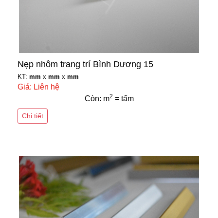
Nẹp nhôm trang trí Bình Dương 15
KT:
mm
x
mm
x
mm
Giá: Liên hệ
2
Còn: m
= tấm
Chi tiết