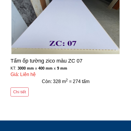
Tấm ốp tường zico màu ZC 07
KT:
3000 mm
x
400 mm
x
9 mm
Giá: Liên hệ
2
Còn: 328 m
= 274 tấm
Chi tiết