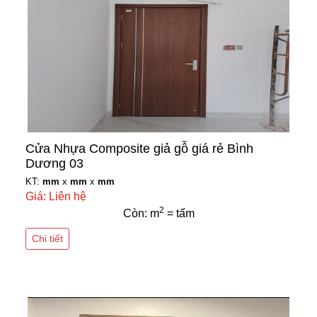
Cửa Nhựa Composite giả gỗ giá rẻ Bình
Dương 03
KT:
mm
x
mm
x
mm
Giá: Liên hệ
2
Còn: m
= tấm
Chi tiết