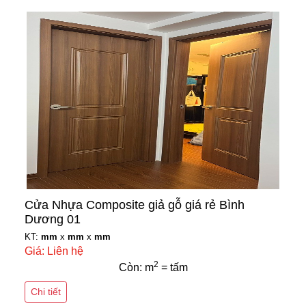
Cửa Nhựa Composite giả gỗ giá rẻ Bình
Dương 01
KT:
mm
x
mm
x
mm
Giá: Liên hệ
2
Còn: m
= tấm
Chi tiết