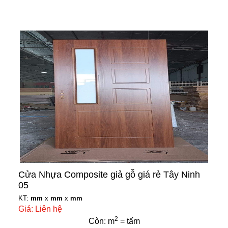
Cửa Nhựa Composite giả gỗ giá rẻ Tây Ninh
05
KT:
mm
x
mm
x
mm
Giá: Liên hệ
2
Còn: m
= tấm