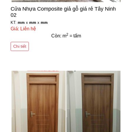
Cửa Nhựa Composite giả gỗ giá rẻ Tây Ninh
02
KT:
mm
x
mm
x
mm
Giá: Liên hệ
2
Còn: m
= tấm
Chi tiết