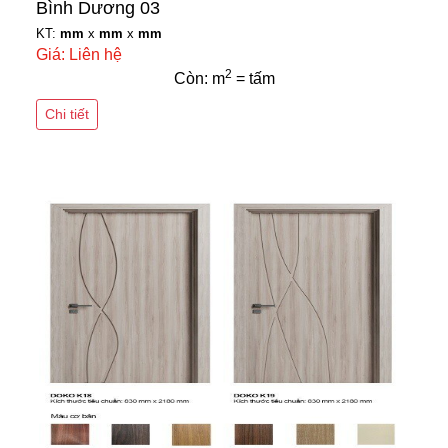
Bình Dương 03
KT:
mm
x
mm
x
mm
Giá: Liên hệ
2
Còn: m
= tấm
Chi tiết