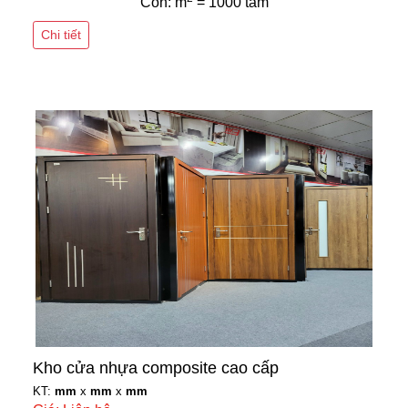
Còn: m
= 1000 tấm
Chi tiết
Kho cửa nhựa composite cao cấp
KT:
mm
x
mm
x
mm