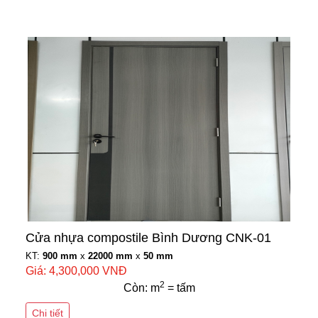
Cửa nhựa compostile Bình Dương CNK-01
KT:
900 mm
x
22000 mm
x
50 mm
Giá: 4,300,000 VNĐ
2
Còn: m
= tấm
Chi tiết