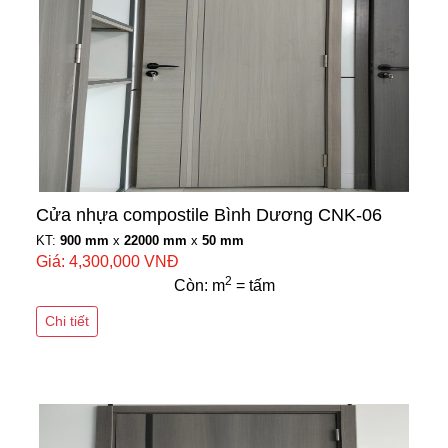
Cửa nhựa compostile Bình Dương CNK-06
KT:
900 mm
x
22000 mm
x
50 mm
Giá: 4,300,000 VNĐ
2
Còn: m
= tấm
Chi tiết