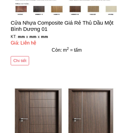
Cửa Nhựa Composite Giá Rẻ Thủ Dầu Một
Bình Dương 01
KT:
mm
x
mm
x
mm
Giá: Liên hệ
2
Còn: m
= tấm
Chi tiết