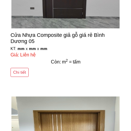
Cửa Nhựa Composite giả gỗ giá rẻ Bình
Dương 05
KT:
mm
x
mm
x
mm
Giá: Liên hệ
2
Còn: m
= tấm
Chi tiết