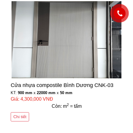
Cửa nhựa compostile Bình Dương CNK-03
KT:
900 mm
x
22000 mm
x
50 mm
Giá: 4,300,000 VNĐ
2
Còn: m
= tấm
Chi tiết