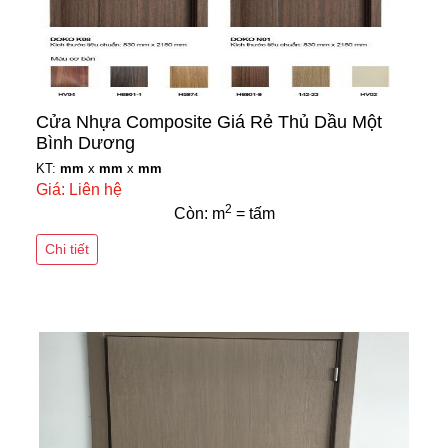
Cửa Nhựa Composite Giá Rẻ Thủ Dầu Một
Bình Dương
KT:
mm
x
mm
x
mm
Giá: Liên hệ
2
Còn: m
= tấm
Chi tiết