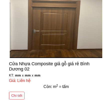
Cửa Nhựa Composite giả gỗ giá rẻ Bình
Dương 02
KT:
mm
x
mm
x
mm
Giá: Liên hệ
2
Còn: m
= tấm
Chi tiết