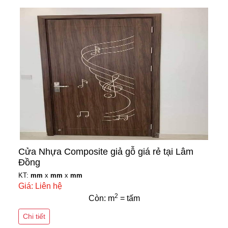
Cửa Nhựa Composite giả gỗ giá rẻ tại Lâm
Đồng
KT:
mm
x
mm
x
mm
Giá: Liên hệ
2
Còn: m
= tấm
Chi tiết