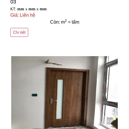
03
KT:
mm
x
mm
x
mm
Giá: Liên hệ
2
Còn: m
= tấm
Chi tiết