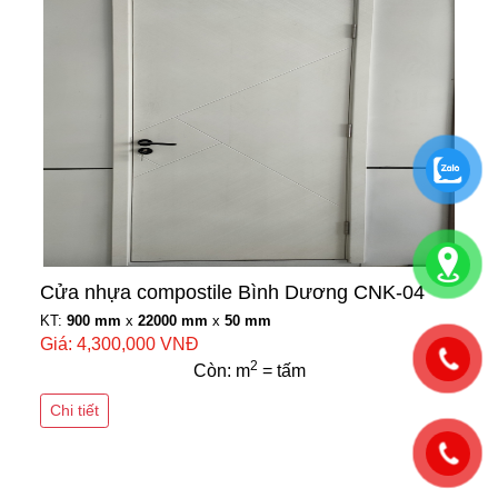
Cửa nhựa compostile Bình Dương CNK-04
KT:
900 mm
x
22000 mm
x
50 mm
Giá: 4,300,000 VNĐ
2
Còn: m
= tấm
Chi tiết