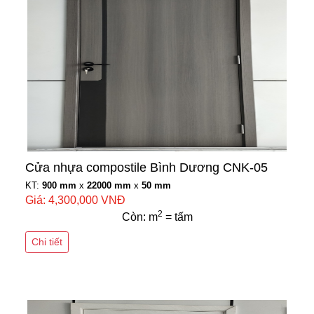
Cửa nhựa compostile Bình Dương CNK-05
KT:
900 mm
x
22000 mm
x
50 mm
Giá: 4,300,000 VNĐ
2
Còn: m
= tấm
Chi tiết