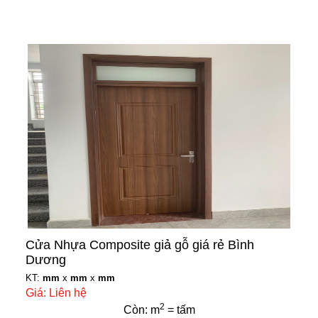
Cửa Nhựa Composite giả gỗ giá rẻ Bình
Dương
KT:
mm
x
mm
x
mm
Giá: Liên hệ
2
Còn: m
= tấm