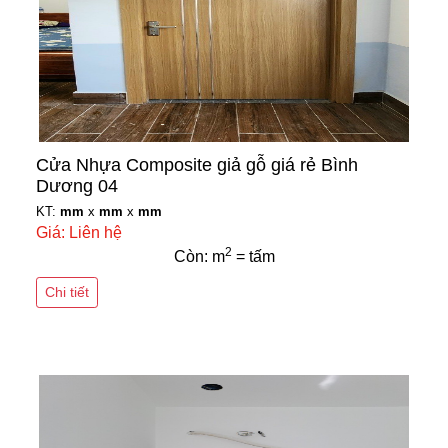
Cửa Nhựa Composite giả gỗ giá rẻ Bình
Dương 04
KT:
mm
x
mm
x
mm
Giá: Liên hệ
2
Còn: m
= tấm
Chi tiết