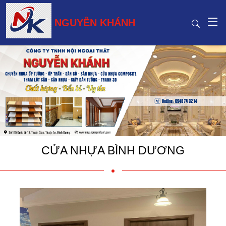
NGUYỄN KHÁNH
CỬA NHỰA BÌNH DƯƠNG