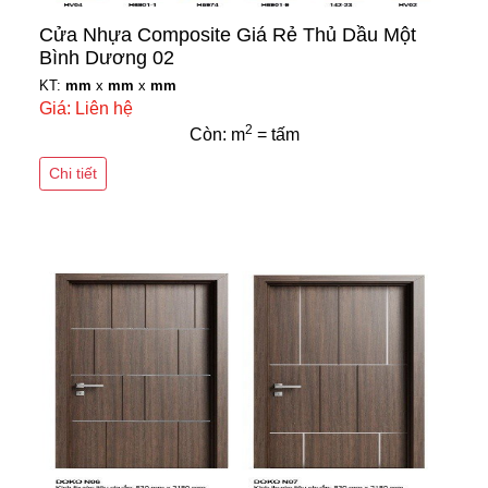
Cửa Nhựa Composite Giá Rẻ Thủ Dầu Một
Bình Dương 02
KT:
mm
x
mm
x
mm
Giá: Liên hệ
2
Còn: m
= tấm
Chi tiết