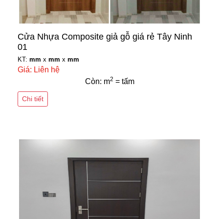
Cửa Nhựa Composite giả gỗ giá rẻ Tây Ninh
01
KT:
mm
x
mm
x
mm
Giá: Liên hệ
2
Còn: m
= tấm
Chi tiết