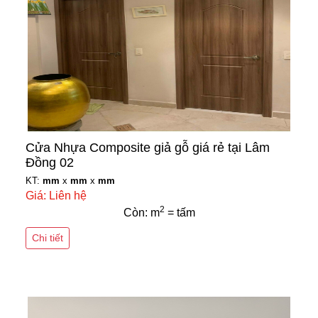
Cửa Nhựa Composite giả gỗ giá rẻ tại Lâm
Đồng 02
KT:
mm
x
mm
x
mm
Giá: Liên hệ
2
Còn: m
= tấm
Chi tiết