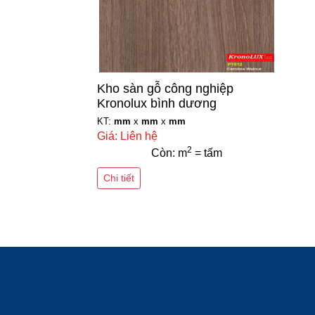
Kho sàn gỗ công nghiệp
Kronolux bình dương
KT:
mm
x
mm
x
mm
Giá: Liên hệ
2
Còn: m
= tấm
Chi tiết