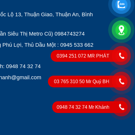
ốc Lộ 13, Thuận Giao, Thuận An, Bình
Gần Siêu Thị Metro Cũ)
0984743274
Phú Lợi, Thủ Dầu Một : 0945 533 662
0394 251 072 MR PHÁT
: 0948 74 32 74
khanh@gmail.com
03 765 310 50 Mr Quý BH
0948 74 32 74 Mr Khánh